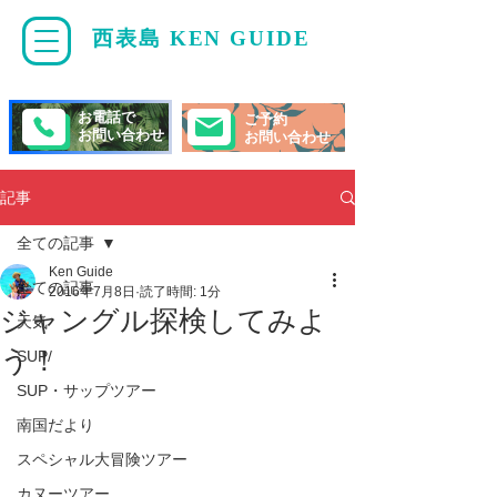
西表島 KEN GUIDE
・
ケンガイド
お電話で
ご予約
お問い合わせ
お問い合わせ
記事
全ての記事
Ken Guide
全ての記事
2016年7月8日
読了時間: 1分
ジャングル探検してみよ
天気
う！
SUP/
SUP・サップツアー
南国だより
スペシャル大冒険ツアー
カヌーツアー