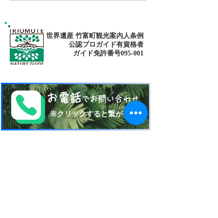
世界遺産 竹富町観光案内人条例
公認プロガイド有資格者
​ガイド免許番号095-001​​
お電話
でお問い合わせ
​※クリックすると繋がります
ご予約・お問い合わせ
​※クリックするとメールです
西表島 KEN
G
UIDE
イリオモテジマ・ケンガイド