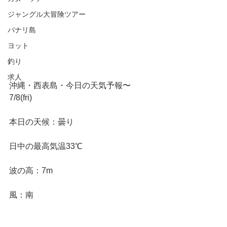
ジャングル大冒険ツアー
パナリ島
ヨット
釣り
求人
沖縄・西表島・今日の天気予報〜
7/8(fri)
本日の天候：曇り
日中の最高気温33℃
波の高：7m
風：南