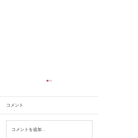
コメント
コメントを追加…
南の島へ旅してみよう〜
シャワートレッ
🌴パナリ島
秘境の滝巡り✨