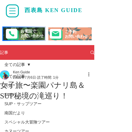
西表島 KEN GUIDE
・
ケンガイド
お電話で
ご予約
お問い合わせ
お問い合わせ
記事
全ての記事
Ken Guide
全ての記事
2016年7月6日
読了時間: 1分
女子旅〜楽園パナリ島＆
天気
SUP秘境の滝巡り！
SUP/
SUP・サップツアー
南国だより
スペシャル大冒険ツアー
カヌーツアー