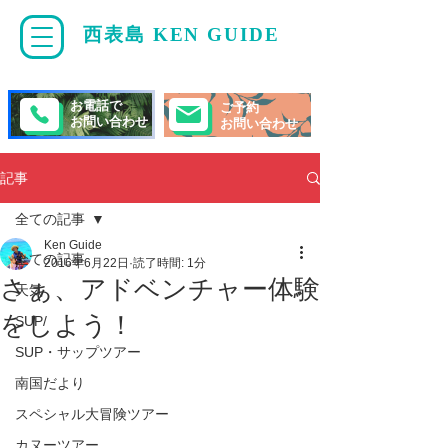
西表島 KEN GUIDE
・
ケンガイド
お電話で
ご予約
お問い合わせ
お問い合わせ
記事
全ての記事
Ken Guide
全ての記事
2016年6月22日
読了時間: 1分
さぁ、アドベンチャー体験
天気
をしよう！
SUP/
SUP・サップツアー
南国だより
スペシャル大冒険ツアー
カヌーツアー