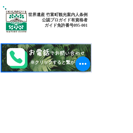
世界遺産 竹富町観光案内人条例
公認プロガイド有資格者
​ガイド免許番号095-001​​
お電話
でお問い合わせ
​※クリックすると繋がります
ご予約・お問い合わせ
​※クリックするとメールです
西表島 KEN
G
UIDE
イリオモテジマ・ケンガイド
〒907-1434
沖縄県八重山郡竹富町南風見189-2