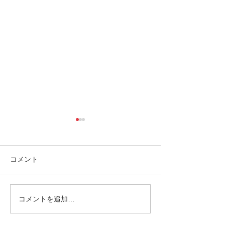
コメント
コメントを追加…
1/4 西表島の天気予報〜🌥
Jamaica Music&
K.G/adventure😁