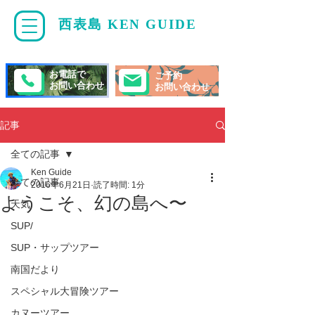
西表島 KEN GUIDE
・
ケンガイド
お電話で
ご予約
お問い合わせ
お問い合わせ
記事
全ての記事
Ken Guide
全ての記事
2016年6月21日
読了時間: 1分
ようこそ、幻の島へ〜
天気
SUP/
SUP・サップツアー
南国だより
スペシャル大冒険ツアー
カヌーツアー