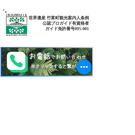
fitness✨
おう〜✨パナリ島シュノ
ーケリング
世界遺産 竹富町観光案内人条例
公認プロガイド有資格者
​ガイド免許番号095-001​​
お電話
でお問い合わせ
​※クリックすると繋がります
ご予約・お問い合わせ
​※クリックするとメールです
西表島 KEN
G
UIDE
イリオモテジマ・ケンガイド
〒907-1434