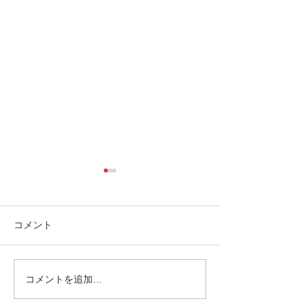
コメント
コメントを追加…
ゴールデンウィークは南
パナリ島シュノ
の島で新しい自分に出逢
グ・大自然の中でNa