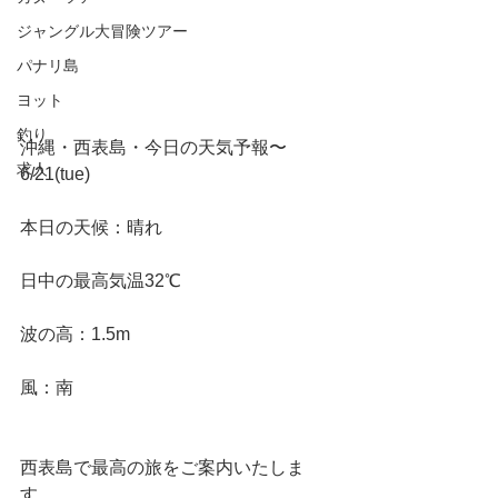
ジャングル大冒険ツアー
パナリ島
ヨット
釣り
沖縄・西表島・今日の天気予報〜
求人
6/21(tue)
本日の天候：晴れ
日中の最高気温32℃
波の高：1.5m
風：南
西表島で最高の旅をご案内いたしま
す。