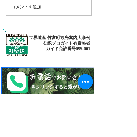
コメントを追加…
1/4 西表島の天気予報〜🌥
Jamaica Music&
K.G/adventure😁
世界遺産 竹富町観光案内人条例
公認プロガイド有資格者
​ガイド免許番号095-001​​
お電話
でお問い合わせ
​※クリックすると繋がります
ご予約・お問い合わせ
​※クリックするとメールです