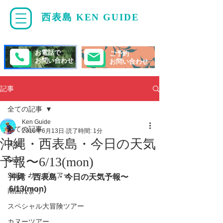
西表島 KEN GUIDE
・
ケンガイド
お電話で
ご予約
お問い合わせ
お問い合わせ
記事
全ての記事
Ken Guide
全ての記事
2016年6月13日
読了時間: 1分
沖縄・西表島・今日の天気
天気
予報〜6/13(mon)
SUP/
SUP・サップツアー
沖縄・西表島・今日の天気予報〜
6/13(mon)
南国だより
スペシャル大冒険ツアー
カヌーツアー