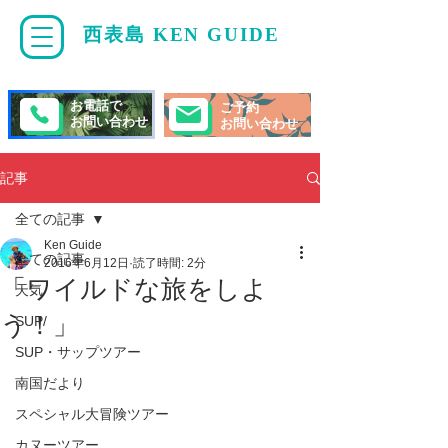
西表島 KEN GUIDE
・
ケンガイド
お電話で
ご予約
お問い合わせ
お問い合わせ
記事
全ての記事
Ken Guide
全ての記事
2016年6月12日
読了時間: 2分
「ワイルドな旅をしよ
天気
う！」
SUP/
SUP・サップツアー
南国だより
スペシャル大冒険ツアー
カヌーツアー