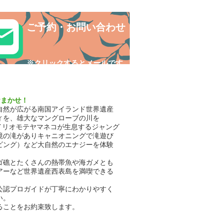
adventure😁
ご予約・お問い合わせ
​※クリックするとメールです
おまかせ！
自然が広がる南国アイランド世界遺産
ィを、雄大なマングローブの川を
イリオモテヤマネコが生息するジャング
境の滝がありキャニオニングで滝遊び
ビング）など大自然のエナジーを体験
ゴ礁とたくさんの熱帯魚や海ガメとも
アーなど世界遺産西表島を満喫できる
公認プロガイドが丁寧にわかりやすく
い。
ることをお約束致します。