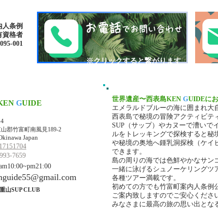
K.G/
お電話
内人条例
でお問い合わせ
有資格者
-001​​
​※クリックすると繋がります
世界遺産〜西表島KEN
G
UIDEに
KEN
G
UIDE
エメラルドブルーの海に囲まれ大
マ・ケンガイド
西表島で秘境の冒険アクティビテ
34
SUP（サップ）やカヌーで漕いで
山郡竹富町南風見189-2
ルをトレッキングで探検すると秘
Okinawa Japan
や秘境の奥地へ鍾乳洞探検（ケイ
17151704
できます。
993-7659
島の周りの海では色鮮やかなサン
10:00~pm21:00
一緒に泳げるシュノーケリングツ
nguide55@gmail.com
各種ツアー満載です。
初めての方でも竹富町案内人条例
重山SUP CLUB
ご案内致しますのでご安心くださ
みなさまに最高の旅の思い出とな