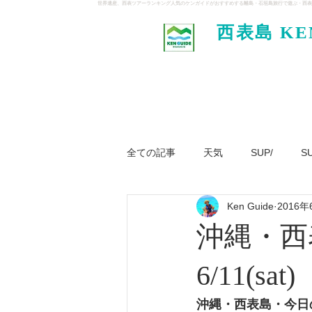
世界遺産、西表ツアーランキング人気のケンガイドがおすすめする離島・石垣島旅行で遊ぶ・西表
西表島 KE
イド
全ての記事
天気
SUP/
S
Ken Guide
2016年
ジャングル大冒険ツアー
パナ
沖縄・西
6/11(sat)
沖縄・西表島・今日の天