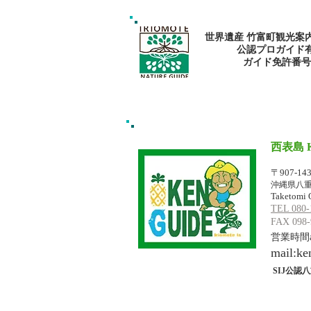
世界遺産 竹富町観光案
公認プロガイド
​ガイド免許番号095
西表島 
イリオモテジ
〒907-14
沖縄県八重
Taketomi 
TEL 080-
FAX 098-
営業時間am
mail:
ke
SIJ公認八