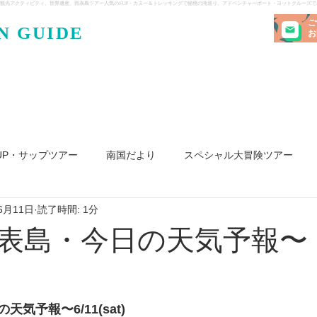
観光アクティビティ、世界遺産、西表島ツアー人気のSUP・カヌー＆トレッキングで秘境の滝巡り、アドベンチャーボート・ヨットクルーズ
ご
N GUIDE
・ケンガ
お
UP・サップツアー
南国だより
スペシャル大冒険ツアー
6月11日
読了時間: 1分
リ島
ヨット
釣り
求人
表島・今日の天気予報〜
気予報〜6/11(sat)