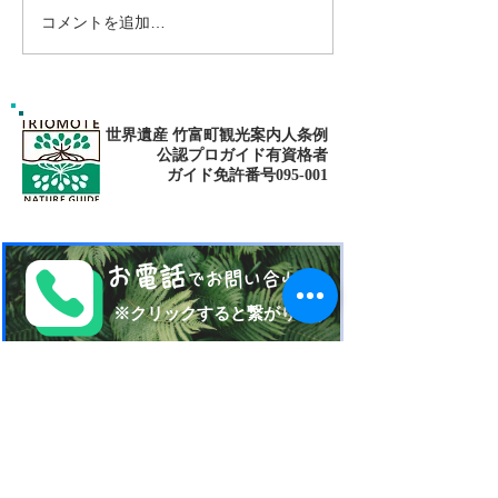
コメントを追加…
1/4 西表島の天気予報〜🌥
Jamaica Music&
K.G/adventure😁
世界遺産 竹富町観光案内人条例
公認プロガイド有資格者
​ガイド免許番号095-001​​
お電話
でお問い合わせ
​※クリックすると繋がります
ご予約・お問い合わせ
​※クリックするとメールです