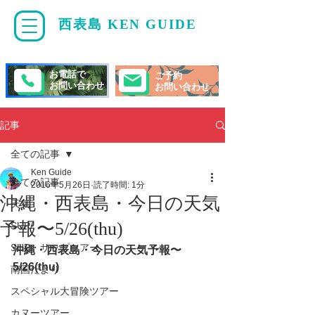
西表島 KEN GUIDE
・
ケンガイド
お電話で
ご予約
お問い合わせ
お問い合わせ
記事
全ての記事
Ken Guide
全ての記事
2016年5月26日
読了時間: 1分
沖縄・西表島・今日の天気
天気
予報〜5/26(thu)
SUP/
SUP・サップツアー
沖縄・西表島・今日の天気予報〜
5/26(thu)
南国だより
スペシャル大冒険ツアー
カヌーツアー