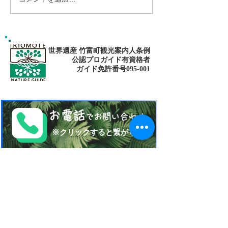
1/4 西表島の天気予報〜🌥
Jamaica Music&
K.G/adventure😁
世界遺産 竹富町観光案内人条例
公認プロガイド有資格者
​ガイド免許番号095-001​​
お電話
でお問い合わせ
​※クリックすると繋がります
ご予約・お問い合わせ
​※クリックするとメールです