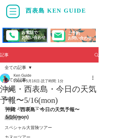
西表島 KEN GUIDE
・
ケンガイド
お電話で
ご予約
お問い合わせ
お問い合わせ
記事
全ての記事
Ken Guide
全ての記事
2016年5月16日
読了時間: 1分
沖縄・西表島・今日の天気
天気
予報〜5/16(mon)
SUP/
SUP・サップツアー
沖縄・西表島・今日の天気予報〜
5/16(mon)
南国だより
スペシャル大冒険ツアー
カヌーツアー