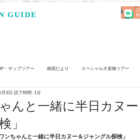
観光アクティビティ、世界遺産、西表島ツアー人気のSUP・カヌー＆トレッキングで秘境の滝巡り、アドベンチャーボート・ヨットクルーズ
ご
N GUIDE
・ケンガ
お
UP・サップツアー
南国だより
スペシャル大冒険ツアー
5月3日
読了時間: 1分
リ島
ヨット
釣り
求人
ゃんと一緒に半日カヌー
検」
ワンちゃんと一緒に半日カヌー＆ジャングル探検」