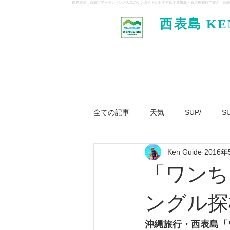
世界遺産、西表ツアーランキング人気のケンガイドがおすすめする離島・石垣島旅行で遊ぶ・西表
西表島 KE
イド
全ての記事
天気
SUP/
S
Ken Guide
2016年
ジャングル大冒険ツアー
パナ
「ワンち
ングル探
沖縄旅行・西表島「