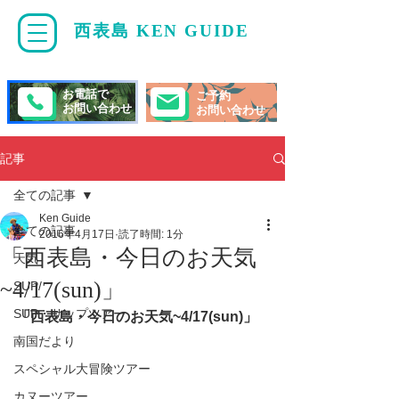
西表島 KEN GUIDE
・
ケンガイド
お電話で
ご予約
お問い合わせ
お問い合わせ
記事
全ての記事
Ken Guide
全ての記事
2016年4月17日
読了時間: 1分
「西表島・今日のお天気
天気
~4/17(sun)」
SUP/
SUP・サップツアー
「西表島・今日のお天気~4/17(sun)」
南国だより
スペシャル大冒険ツアー
カヌーツアー