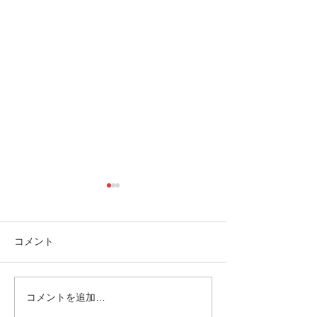
コメント
コメントを追加…
1/4 西表島の天気予報〜🌥
Jamaica Music&
K.G/adventure😁