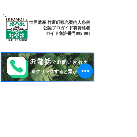
世界遺産 竹富町観光案内人条例
公認プロガイド有資格者
​ガイド免許番号095-001​​
お電話
でお問い合わせ
​※クリックすると繋がります
ご予約・お問い合わせ
​※クリックするとメールです
西表島 KEN
G
UIDE
イリオモテジマ・ケンガイド