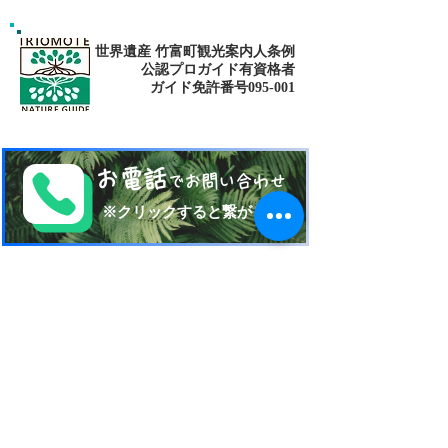
世界遺産 竹富町観光案内人条例
公認プロガイド有資格者
​ガイド免許番号095-001​​
お電話
でお問い合わせ
​※クリックすると繋がります
ご予約・お問い合わせ
​※クリックするとメールです
西表島 KEN
G
UIDE
イリオモテジマ・ケンガイド
〒907-1434
沖縄県八重山郡竹富町南風見189-2