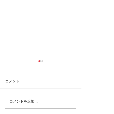
コメント
コメントを追加…
1/4 西表島の天気予報〜🌥
Jamaica Music&
K.G/adventure😁