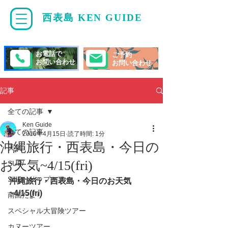
西表島 KEN GUIDE
・
ケンガイド
お電話で
ご予約
お問い合わせ
お問い合わせ
記事
全ての記事
Ken Guide
全ての記事
2016年4月15日
読了時間: 1分
沖縄旅行・西表島・今日の
天気
お天気~4/15(fri)
SUP/
SUP・サップツアー
沖縄旅行・西表島・今日のお天気
~4/15(fri)
南国だより
スペシャル大冒険ツアー
カヌーツアー