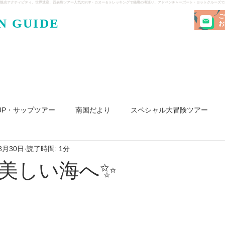
観光アクティビティ、世界遺産、西表島ツアー人気のSUP・カヌー＆トレッキングで秘境の滝巡り、アドベンチャーボート・ヨットクルーズ
ご
N GUIDE
・ケンガ
お
UP・サップツアー
南国だより
スペシャル大冒険ツアー
8月30日
読了時間: 1分
リ島
ヨット
釣り
求人
美しい海へ✨