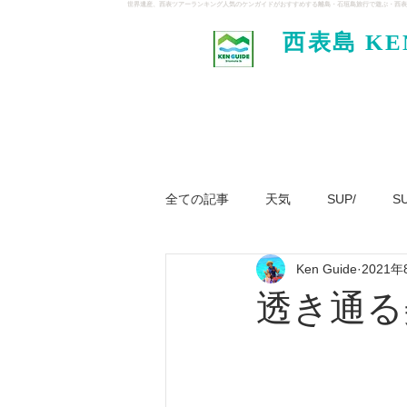
世界遺産、西表ツアーランキング人気のケンガイドがおすすめする離島・石垣島旅行で遊ぶ・西表
西表島 KE
イド
全ての記事
天気
SUP/
S
Ken Guide
2021年
ジャングル大冒険ツアー
パナ
透き通る