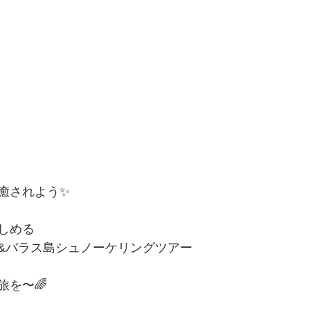
癒されよう✨
しめる
&バラス島シュノーケリングツアー
旅を〜🌈