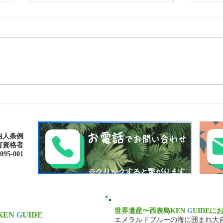
西表島おすすめスポット・仲
西表
間川マングローブカヌー・鍾
ト・
乳洞探検（ケイビング）ツア
ー
お電話
内人条例
でお問い合わせ
有資格者
-001​​
​※クリックすると繋がります
世界遺産〜西表島KEN
G
UIDEに
KEN
G
UIDE
エメラルドブルーの海に囲まれ大