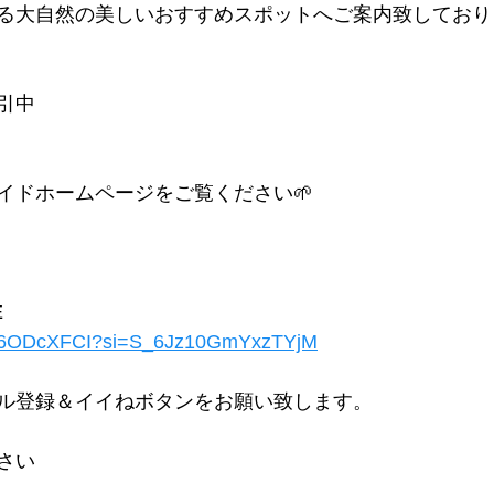
る大自然の美しいおすすめスポットへご案内致しており
引中
ホームページをご覧ください🌱
E
2Gq6ODcXFCI?si=S_6Jz10GmYxzTYjM
ル登録＆イイねボタンをお願い致します。
さい