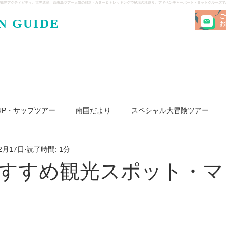
観光アクティビティ、世界遺産、西表島ツアー人気のSUP・カヌー＆トレッキングで秘境の滝巡り、アドベンチャーボート・ヨットクルーズ
ご
N GUIDE
・ケンガ
お
UP・サップツアー
南国だより
スペシャル大冒険ツアー
2月17日
読了時間: 1分
リ島
ヨット
釣り
求人
すすめ観光スポット・マ