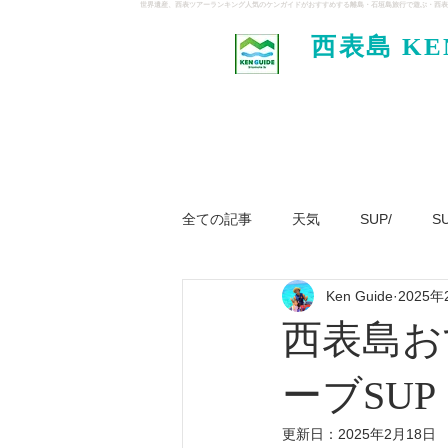
世界遺産、西表ツアーランキング人気のケンガイドがおすすめする離島・石垣島旅行で遊ぶ・西表
西表島 KE
イド
全ての記事
天気
SUP/
S
Ken Guide
2025年
ジャングル大冒険ツアー
パナ
西表島お
ーブSUP
更新日：
2025年2月18日