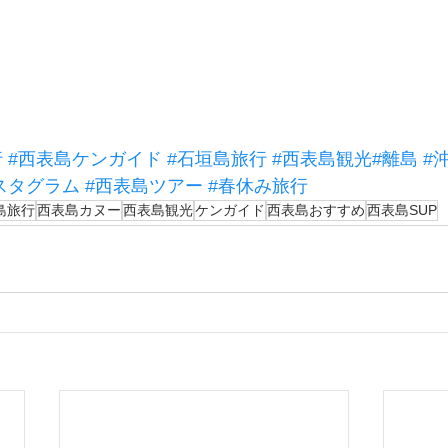
。
行
#西表島ケンガイド
#石垣島旅行
#西表島観光
#離島
#
スタグラム
#西表島ツアー
#春休み旅行
島旅行
西表島カヌー
西表島観光
ケンガイド
西表島おすすめ
西表島SUP