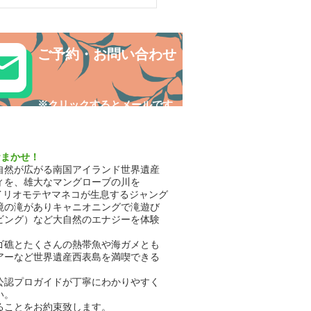
島マングローブカヌー、
NGUIDE（ケンガイド）
ご予約・お問い合わせ
​※クリックするとメールです
おまかせ！
自然が広がる南国アイランド世界遺産
ィを、雄大なマングローブの川を
イリオモテヤマネコが生息するジャング
境の滝がありキャニオニングで滝遊び
ビング）など大自然のエナジーを体験
ゴ礁とたくさんの熱帯魚や海ガメとも
アーなど世界遺産西表島を満喫できる
公認プロガイドが丁寧にわかりやすく
い。
ることをお約束致します。