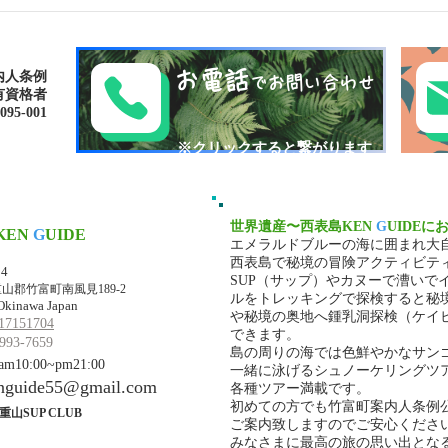
西表島おすすめスポット・仲
西表
間川マングローブカヌー・鍾
KE
乳洞探検（ケイビング）ツア
ー
お電話
内人条例
でお問い合わせ
有資格者
-001​​
​※クリックすると繋がります
世界遺産〜西表島KEN
G
UIDEに
KEN
G
UIDE
エメラルドブルーの海に囲まれ大
マ・ケンガイド
西表島で秘境の冒険アクティビテ
34
SUP（サップ）やカヌーで漕いで
山郡竹富町南風見189-2
ルをトレッキングで探検すると秘
Okinawa Japan
や秘境の奥地へ鍾乳洞探検（ケイ
17151704
できます。
993-7659
島の周りの海では色鮮やかなサン
10:00~pm21:00
一緒に泳げるシュノーケリングツ
nguide55@gmail.com
各種ツアー満載です。
初めての方でも竹富町案内人条例
重山SUP CLUB
ご案内致しますのでご安心くださ
みなさまに最高の旅の思い出とな