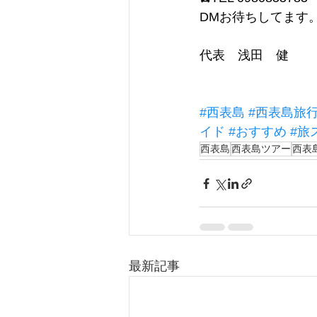
DMお待ちしてます
代表　浅田　健
#西表島
#西表島旅
イド
#おすすめ
#旅
西表島
西表島ツアー
西表
最新記事