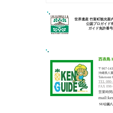
西表島おすすめ秘境スポッ
ト・ゲータの滝
世界遺産 竹富町観光案
公認プロガイド
​ガイド免許番号095
西表島 
イリオモテジ
〒907-14
沖縄県八重
Taketomi 
TEL 080-
FAX 098-
営業時間am
mail:
ke
SIJ公認八