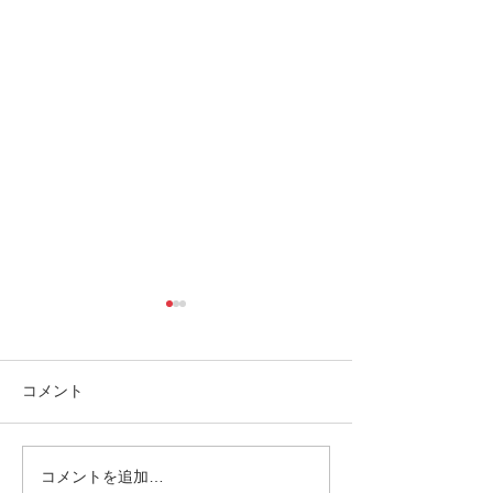
コメント
コメントを追加…
西表島おすすめスポッ
西表島おすすめ