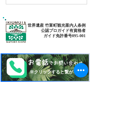
ト・仲間川マングローブ
ット・マングロー
カヌー・鍾乳洞探検（ケ
イビング）ツアー
世界遺産 竹富町観光案内人条例
公認プロガイド有資格者
​ガイド免許番号095-001​​
お電話
でお問い合わせ
​※クリックすると繋がります
ご予約・お問い合わせ
​※クリックするとメールです
西表島 KEN
G
UIDE