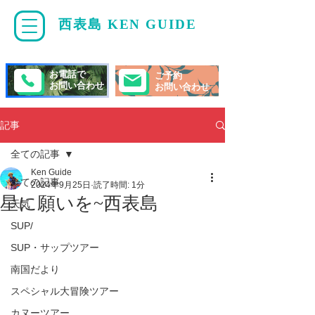
西表島 KEN GUIDE
・
ケンガイド
お電話で
ご予約
お問い合わせ
お問い合わせ
記事
全ての記事
Ken Guide
全ての記事
2024年9月25日
読了時間: 1分
星に願いを~西表島
天気
SUP/
SUP・サップツアー
南国だより
スペシャル大冒険ツアー
カヌーツアー